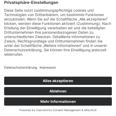
Schriftarten und Symbolen Font Awesome. Anbieter ist
die Fonticons, Inc., 6 Porter Road Apartment 3R,
Cambridge, Massachusetts, USA.
Beim Aufruf einer Seite lädt Ihr Browser die benötigten
Fonts in ihren Browsercache, um Texte, Schriftarten und
Symbole korrekt anzuzeigen. Zu diesem Zweck muss
der von Ihnen verwendete Browser Verbindung zu den
Servern von Font Awesome aufnehmen. Hierdurch
erlangt Font Awesome Kenntnis darüber, dass über Ihre
IP-Adresse diese Website aufgerufen wurde. Die
Nutzung von Font Awesome erfolgt auf Grundlage von
Art. 6 Abs. 1 lit. f DSGVO. Wir haben ein berechtigtes
Interesse an der einheitlichen Darstellung des
Schriftbildes auf unserer Website. Sofern eine
entsprechende Einwilligung abgefragt wurde, erfolgt die
Verarbeitung ausschließlich auf Grundlage von Art. 6
Abs. 1 lit. a DSGVO und § 25 Abs. 1 TDDDG, soweit die
Einwilligung die Speicherung von Cookies oder den